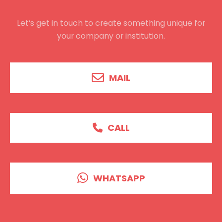
Let’s get in touch to create something unique
for
your company or institution.
MAIL
CALL
WHATSAPP