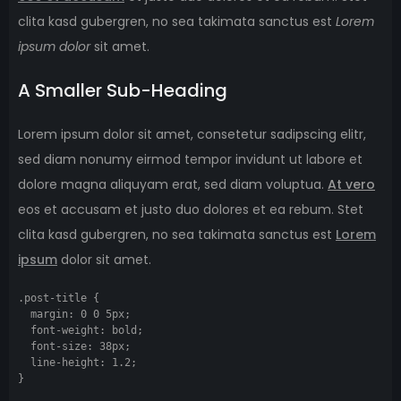
clita kasd gubergren, no sea takimata sanctus est
Lorem
ipsum dolor
sit amet.
A Smaller Sub-Heading
Lorem ipsum dolor sit amet, consetetur sadipscing elitr,
sed diam nonumy eirmod tempor invidunt ut labore et
dolore magna aliquyam erat, sed diam voluptua.
At vero
eos et accusam et justo duo dolores et ea rebum. Stet
clita kasd gubergren, no sea takimata sanctus est
Lorem
ipsum
dolor sit amet.
.post-title {

  margin: 0 0 5px;

  font-weight: bold;

  font-size: 38px;

  line-height: 1.2;

}